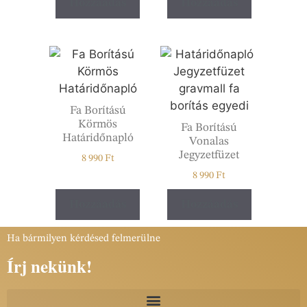
Hozzáadás
Hozzáadás
Fa Borítású
Körmös
Fa Borítású
Határidőnapló
Vonalas
Jegyzetfüzet
8 990
Ft
8 990
Ft
Hozzáadás
Hozzáadás
Ha bármilyen kérdésed felmerülne
Írj nekünk!