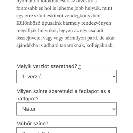
nyomtatott fotóknál csak az örzésük a
fontosabb és hol is lehetne jobb helyük, mint
egy erre szánt esküvői vendégkönyvben.
Különböző típusaink bármely rendezvényen
megállják helyüket, legyen az egy családi
összejövetel vagy vagy bármilyen parti, de akár
ajándékba is adható tanároknak, kollégáknak.
Melyik verziót szeretnéd?
*
Milyen színre szeretnéd a fedlapot és a
hátlapot?
Műbőr színe?