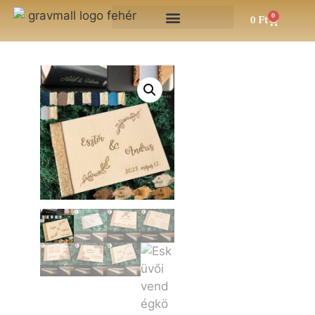
0
0
Ft