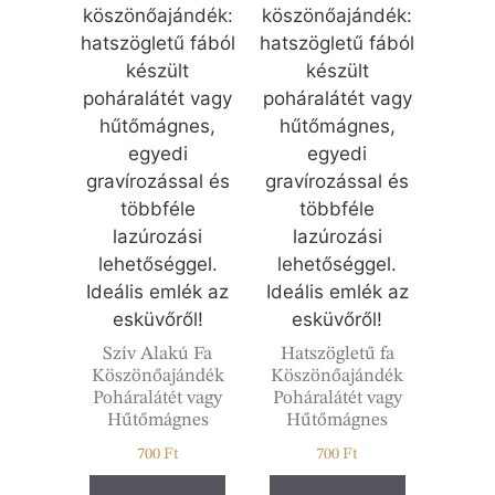
Szív Alakú Fa
Hatszögletű fa
Köszönőajándék
Köszönőajándék
Poháralátét vagy
Poháralátét vagy
Hűtőmágnes
Hűtőmágnes
700
Ft
700
Ft