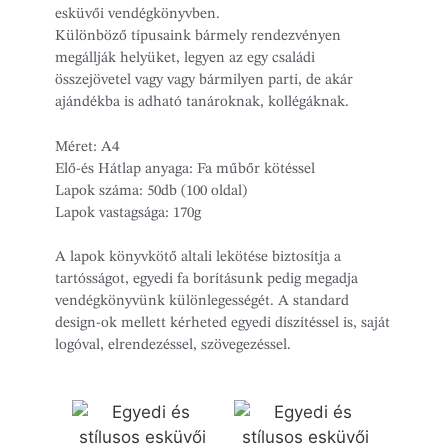
esküvői vendégkönyvben.
Különböző típusaink bármely rendezvényen
megállják helyüket, legyen az egy családi
összejövetel vagy vagy bármilyen parti, de akár
ajándékba is adható tanároknak, kollégáknak.
Méret: A4
Elő-és Hátlap anyaga: Fa műbőr kötéssel
Lapok száma: 50db (100 oldal)
Lapok vastagsága: 170g
A lapok könyvkötő altali lekötése biztosítja a
tartósságot, egyedi fa borításunk pedig megadja
vendégkönyvünk különlegességét. A standard
design-ok mellett kérheted egyedi díszítéssel is, saját
logóval, elrendezéssel, szövegezéssel.