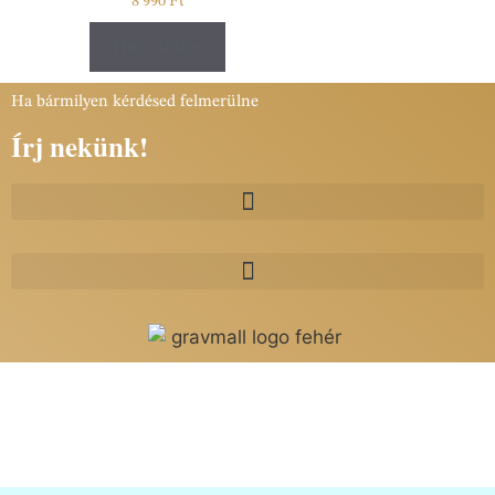
8 990
Ft
Hozzáadás
Ha bármilyen kérdésed felmerülne
Írj nekünk!