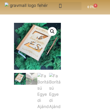
0
0
Ft