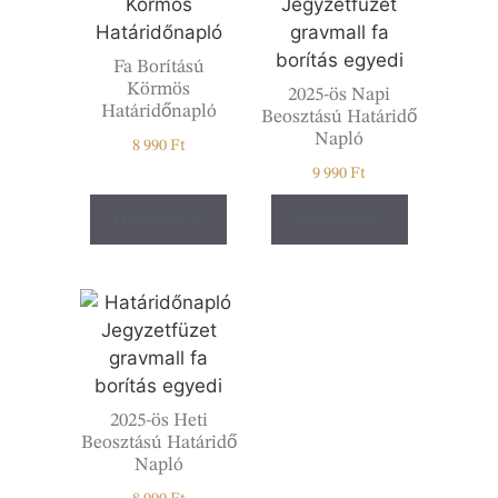
Fa Borítású
Körmös
2025-ös Napi
Határidőnapló
Beosztású Határidő
Napló
8 990
Ft
9 990
Ft
Hozzáadás
Hozzáadás
2025-ös Heti
Beosztású Határidő
Napló