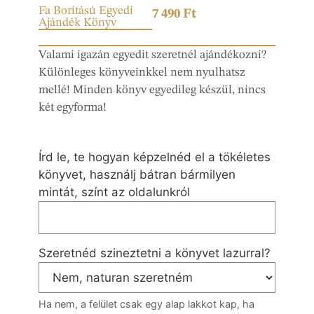
Fa Borítású Egyedi
7 490
Ft
Ajándék Könyv
Valami igazán egyedit szeretnél ajándékozni?
Különleges könyveinkkel nem nyulhatsz
mellé! Minden könyv egyedileg készül, nincs
két egyforma!
Írd le, te hogyan képzelnéd el a tökéletes
könyvet, használj bátran bármilyen
mintát, színt az oldalunkról
Szeretnéd szineztetni a könyvet lazurral?
Ha nem, a felület csak egy alap lakkot kap, ha