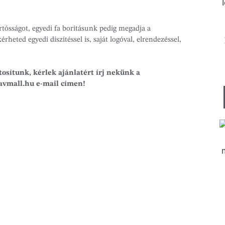
artósságot, egyedi fa borításunk pedig megadja a
rheted egyedi díszítéssel is, saját logóval, elrendezéssel,
osítunk, kérlek ajánlatért írj nekünk a
ravmall.hu e-mail címen!