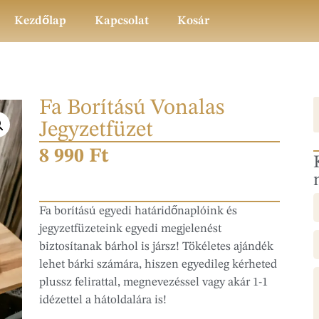
Kezdőlap
Kapcsolat
Kosár
Fa Borítású Vonalas
Jegyzetfüzet
8 990
Ft
Fa borítású egyedi határidőnaplóink és
jegyzetfüzeteink egyedi megjelenést
biztosítanak bárhol is jársz! Tökéletes ajándék
lehet bárki számára, hiszen egyedileg kérheted
plussz felirattal, megnevezéssel vagy akár 1-1
idézettel a hátoldalára is!