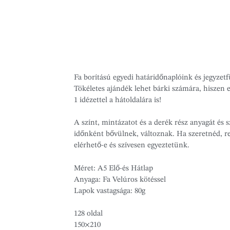
Fa borítású egyedi határidőnaplóink és jegyzetf
Tökéletes ajándék lehet bárki számára, hiszen e
1 idézettel a hátoldalára is!
A színt, mintázatot és a derék rész anyagát és
időnként bővülnek, változnak. Ha szeretnéd, ren
elérhető-e és szívesen egyeztetünk.
Méret: A5 Elő-és Hátlap
Anyaga: Fa Velúros kötéssel
Lapok vastagsága: 80g
128 oldal
150×210