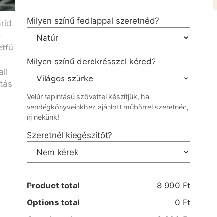
Milyen színű fedlappal szeretnéd?
Milyen színű derékrésszel kéred?
Velúr tapintású szövettel készítjük, ha
vendégkönyveinkhez ajánlott műbőrrel szeretnéd,
írj nekünk!
Szeretnél kiegészítőt?
Product total
8 990 Ft
Options total
0 Ft