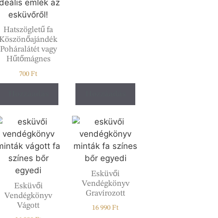
Hatszögletű fa
Köszönőajándék
Poháralátét vagy
Hűtőmágnes
700
Ft
Hozzáadás
Hozzáadás
Esküvői
Vendégkönyv
Esküvői
Gravírozott
Vendégkönyv
Vágott
16 990
Ft