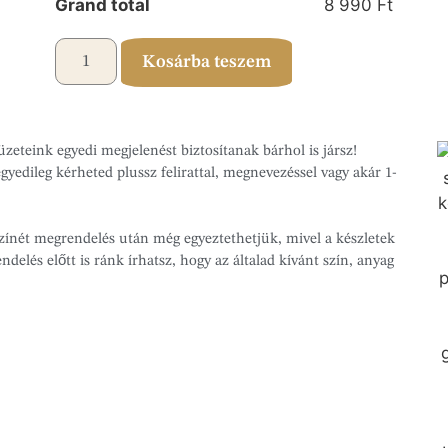
Grand total
8 990 Ft
Kosárba teszem
üzeteink egyedi megjelenést biztosítanak bárhol is jársz!
gyedileg kérheted plussz felirattal, megnevezéssel vagy akár 1-
 színét megrendelés után még egyeztethetjük, mivel a készletek
delés előtt is ránk írhatsz, hogy az általad kívánt szín, anyag