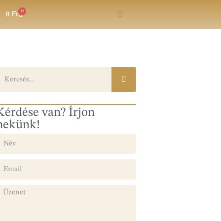
0
0
Ft
Kérdése van? Írjon
nekünk!