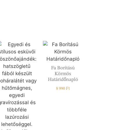
Fa Borítású
Körmös
Határidőnapló
8 990
Ft