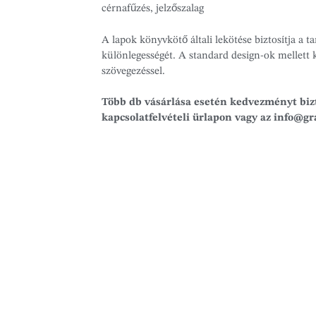
cérnafűzés, jelzőszalag
A lapok könyvkötő általi lekötése biztosítja a t
különlegességét. A standard design-ok mellett ké
szövegezéssel.
Több db vásárlása esetén kedvezményt bizt
kapcsolatfelvételi ürlapon vagy az info@g