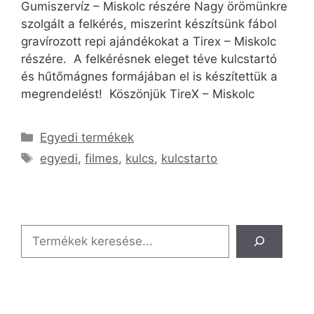
Gumiszervíz – Miskolc részére Nagy örömünkre
szolgált a felkérés, miszerint készítsünk fábol
gravírozott repi ajándékokat a Tirex – Miskolc
részére. A felkérésnek eleget téve kulcstartó
és hűtőmágnes formájában el is készítettük a
megrendelést! Köszönjük TireX – Miskolc
Egyedi termékek
egyedi
,
filmes
,
kulcs
,
kulcstarto