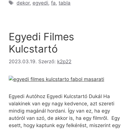
dekor
,
egyedi
,
fa
,
tabla
Egyedi Filmes
Kulcstartó
2023.03.19.
Szerző:
k2p22
Egyedi Autóhoz Egyedi Kulcstartó Dukál Ha
valakinek van egy nagy kedvence, azt szereti
mindig magánál hordani. Így van ez, ha egy
autóról van szó, de akkor is, ha egy filmről. Egy
esett, hogy kaptunk egy felkérést, miszerint egy