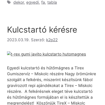
dekor
,
egyedi
,
fa
,
tabla
Kulcstartó kérésre
2023.03.19.
Szerző:
k2p22
Egyedi kulcstartó és hűtőmágnes a Tirex
Gumiszervíz – Miskolc részére Nagy örömünkre
szolgált a felkérés, miszerint készítsünk fábol
gravírozott repi ajándékokat a Tirex – Miskolc
részére. A felkérésnek eleget téve kulcstartó
és hűtőmágnes formájában el is készítettük a
megrendelést! Köszönjük TireX – Miskolc